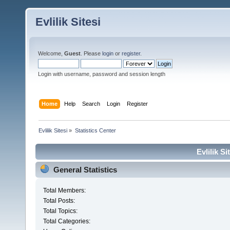
Evlilik Sitesi
Welcome,
Guest
. Please
login
or
register
.
Login with username, password and session length
Home
Help
Search
Login
Register
Evlilik Sitesi
»
Statistics Center
Evlilik Si
General Statistics
Total Members:
Total Posts:
Total Topics:
Total Categories: